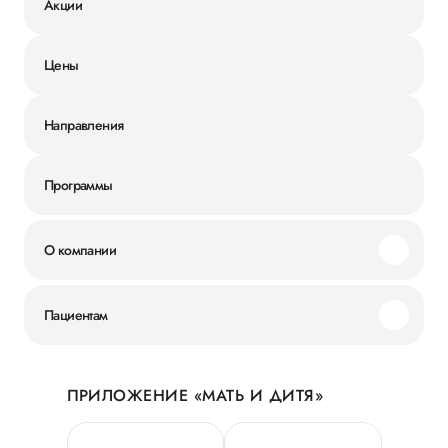
Акции
Цены
Направления
Программы
О компании
Миссия и ценности
Пациентам
Наши преимущества
Акции
История
ПРИЛОЖЕНИЕ «МАТЬ И ДИТЯ»
Личный кабинет
Новости
Персональные данные
Руководство