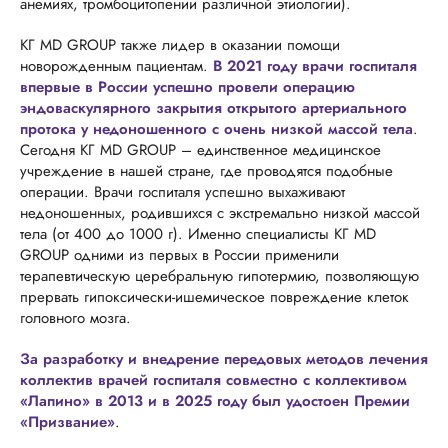
анемиях, тромбоцитопении различной этиологии).
КГ MD GROUP также лидер в оказании помощи
новорожденным пациентам.
В 2021 году врачи госпиталя
впервые в России успешно провели операцию
эндоваскулярного закрытия открытого артериального
протока у недоношенного с очень низкой массой тела
.
Сегодня КГ MD GROUP – единственное медицинское
учреждение в нашей стране, где проводятся подобные
операции. Врачи госпиталя успешно выхаживают
недоношенных, родившихся с экстремально низкой массой
тела (от 400 до 1000 г). Именно специалисты КГ MD
GROUP одними из первых в России применили
терапевтическую церебральную гипотермию, позволяющую
прервать гипоксически-ишемическое повреждение клеток
головного мозга.
За разработку и внедрение передовых методов лечения
коллектив врачей госпиталя совместно с коллективом
«Лапино» в 2013 и в 2025 году был удостоен Премии
«Призвание»
.