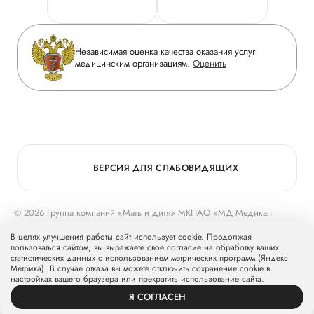
Горячая линия качества
Сотрудничество
Вопрос-ответ
Инвесторам
Независимая оценка качества оказания услуг
Приложение пациента
медицинским организациям.
Оценить
Журнал «Мать и дитя»
Статьи
Вакансии
Заболевания
Медицинский туризм
Конкурс в ординатуру
Для прессы
ВЕРСИЯ ДЛЯ СЛАБОВИДЯЩИХ
© 2026 Группа компаний «Мать и дитя» МКПАО «МД Медикал
Груп»
mcclinics.ru
. Все права защищены. ООО «ХАВЕН» входит в
В целях улучшения работы сайт использует cookie. Продолжая
Группу компаний «Мать и дитя».
пользоваться сайтом, вы выражаете свое согласие на обработку ваших
статистических данных с использованием метрических программ (Яндекс
Метрика). В случае отказа вы можете отключить сохранение cookie в
настройках вашего браузера или прекратить использование сайта.
Я СОГЛАСЕН
ВРАЧИ
УСЛУГИ
ПРОФИЛЬ
ЗАПИСЬ