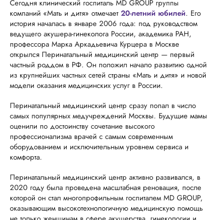
Сегодня клинический госпиталь MD GROUP группы
компаний «Мать и дитя» отмечает
20-летний юбилей
. Его
история началась в январе 2006 года: под руководством
ведущего акушера-гинеколога России, академика РАН,
профессора Марка Аркадьевича Курцера в Москве
открылся Перинатальный медицинский центр — первый
частный роддом в РФ. Он положил начало развитию одной
из крупнейших частных сетей страны «Мать и дитя» и новой
модели оказания медицинских услуг в России.
Перинатальный медицинский центр сразу попал в число
самых популярных медучреждений Москвы. Будущие мамы
оценили по достоинству сочетание высокого
профессионализма врачей с самым современным
оборудованием и исключительным уровнем сервиса и
комфорта.
Перинатальный медицинский центр активно развивался, в
2020 году была проведена масштабная реновация, после
которой он стал многопрофильным госпиталем MD GROUP,
оказывающим высокотехнологичную медицинскую помощь
не только женщинам в сфере акушерства, гинекологии и