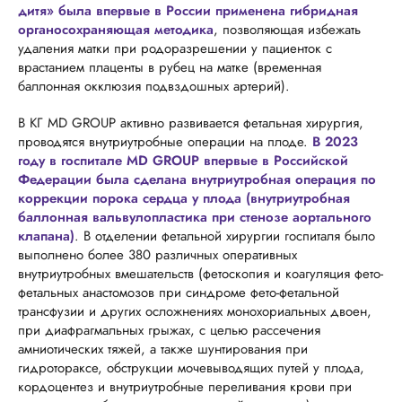
дитя» была впервые в России применена гибридная
органосохраняющая методика
, позволяющая избежать
удаления матки при родоразрешении у пациенток с
врастанием плаценты в рубец на матке (временная
баллонная окклюзия подвздошных артерий).
В КГ MD GROUP активно развивается фетальная хирургия,
проводятся внутриутробные операции на плоде.
В 2023
году в госпитале MD GROUP впервые в Российской
Федерации была сделана внутриутробная операция по
коррекции порока сердца у плода (внутриутробная
баллонная вальвулопластика при стенозе аортального
клапана)
. В отделении фетальной хирургии госпиталя было
выполнено более 380 различных оперативных
внутриутробных вмешательств (фетоскопия и коагуляция фето-
фетальных анастомозов при синдроме фето-фетальной
трансфузии и других осложнениях монохориальных двоен,
при диафрагмальных грыжах, с целью рассечения
амниотических тяжей, а также шунтирования при
гидротораксе, обструкции мочевыводящих путей у плода,
кордоцентез и внутриутробные переливания крови при