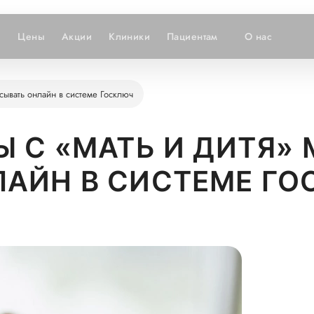
и
Цены
Акции
Клиники
Пациентам
О нас
сывать онлайн в системе Госключ
Ы С «МАТЬ И ДИТЯ»
АЙН В СИСТЕМЕ Г