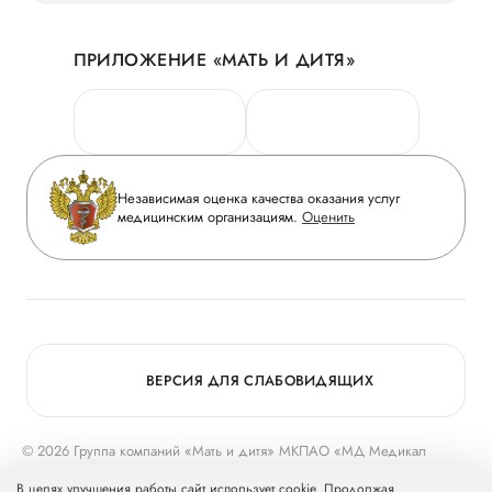
Акции
История
ПРИЛОЖЕНИЕ «МАТЬ И ДИТЯ»
Личный кабинет
Новости
Персональные данные
Руководство
Горячая линия качества
Сотрудничество
Вопрос-ответ
Инвесторам
Независимая оценка качества оказания услуг
Приложение пациента
медицинским организациям.
Оценить
Журнал «Мать и дитя»
Статьи
Вакансии
Заболевания
Медицинский туризм
Конкурс в ординатуру
Для прессы
ВЕРСИЯ ДЛЯ СЛАБОВИДЯЩИХ
© 2026 Группа компаний «Мать и дитя» МКПАО «МД Медикал
Груп»
mcclinics.ru
. Все права защищены. ООО «ХАВЕН» входит в
В целях улучшения работы сайт использует cookie. Продолжая