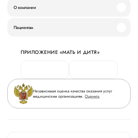
О компании
Миссия и ценности
Пациентам
Наши преимущества
Акции
История
ПРИЛОЖЕНИЕ «МАТЬ И ДИТЯ»
Личный кабинет
Новости
Персональные данные
Руководство
Горячая линия качества
Сотрудничество
Вопрос-ответ
Инвесторам
Независимая оценка качества оказания услуг
Приложение пациента
медицинским организациям.
Оценить
Журнал «Мать и дитя»
Статьи
Вакансии
Заболевания
Медицинский туризм
Конкурс в ординатуру