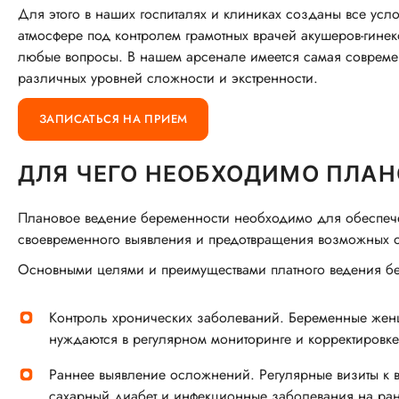
Для этого в наших госпиталях и клиниках созданы все ус
атмосфере под контролем грамотных врачей акушеров-гинеко
любые вопросы. В нашем арсенале имеется самая соврем
различных уровней сложности и экстренности.
ЗАПИСАТЬСЯ НА ПРИЕМ
ДЛЯ ЧЕГО НЕОБХОДИМО ПЛАН
Плановое ведение беременности необходимо для обеспече
своевременного выявления и предотвращения возможных 
Основными целями и преимуществами платного ведения бе
Контроль хронических заболеваний. Беременные жен
нуждаются в регулярном мониторинге и корректировке
Раннее выявление осложнений. Регулярные визиты к 
сахарный диабет и инфекционные заболевания на ран