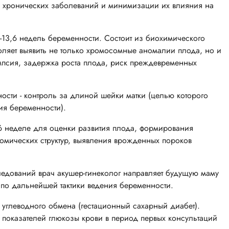
и хронических заболеваний и минимизации их влияния на
1-13,6 недель беременности. Состоит из биохимического
воляет выявить не только хромосомные аномалии плода, но и
мпсия, задержка роста плода, риск преждевременных
ости - контроль за длиной шейки матки (целью которого
ия беременности).
,6 неделе для оценки развития плода, формирования
омических структур, выявления врожденных пороков
следований врач акушер-гинеколог направляет будущую маму
 по дальнейшей тактики ведения беременности.
 углеводного обмена (гестационный сахарный диабет).
 показателей глюкозы крови в период первых консультаций