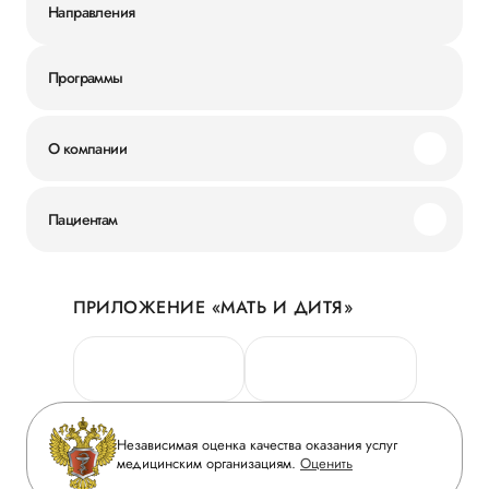
Направления
Программы
О компании
Миссия и ценности
Пациентам
Наши преимущества
Акции
История
ПРИЛОЖЕНИЕ «МАТЬ И ДИТЯ»
Личный кабинет
Новости
Персональные данные
Руководство
Горячая линия качества
Сотрудничество
Вопрос-ответ
Инвесторам
Независимая оценка качества оказания услуг
Приложение пациента
медицинским организациям.
Оценить
Журнал «Мать и дитя»