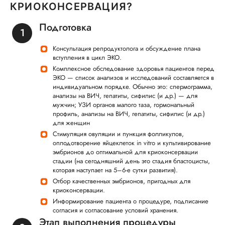
КРИОКОНСЕРВАЦИЯ?
Подготовка
Консультация репродуктолога и обсуждение плана
вступления в цикл ЭКО.
Комплексное обследование здоровья пациентов перед
ЭКО — список анализов и исследований составляется в
индивидуальном порядке. Обычно это: спермограмма,
анализы на ВИЧ, гепатиты, сифилис (и др.) — для
мужчин; УЗИ органов малого таза, гормональный
профиль, анализы на ВИЧ, гепатиты, сифилис (и др.)
для женщин
Стимуляция овуляции и пункция фолликулов,
оплодотворение яйцеклеток in vitro и культивирование
эмбрионов до оптимальной для криоконсервации
стадии (на сегодняшний день это стадия бластоцисты,
которая наступает на 5–6-е сутки развития).
Отбор качественных эмбрионов, пригодных для
криоконсервации.
Информирование пациента о процедуре, подписание
согласия и согласование условий хранения.
Этап выполнения процедуры