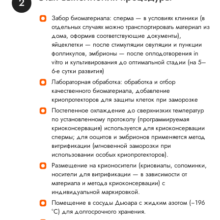
Забор биоматериала: сперма — в условиях клиники (в
отдельных случаях можно транспортировать материал из
дома, оформив соответствующие документы),
яйцеклетки — после стимуляции овуляции и пункции
фолликулов, эмбрионы — после оплодотворения in
vitro и культивирования до оптимальной стадии (на 5–
6-е сутки развития)
Лабораторная обработка: обработка и отбор
качественного биоматериала, добавление
криопротекторов для защиты клеток при заморозке
Постепенное охлаждение до сверхнизких температур
по установленному протоколу (программируемая
криоконсервация) используется для криоконсервации
спермы; для ооцитов и эмбрионов применяется метод
витрификации (мгновенной заморозки при
использовании особых криопротекторов).
Размещение на крионосители (криовиалы, соломинки,
носители для витрификации — в зависимости от
материала и метода криоконсервации) с
индивидуальной маркировкой.
Помещение в сосуды Дьюара с жидким азотом (−196
°C) для долгосрочного хранения.